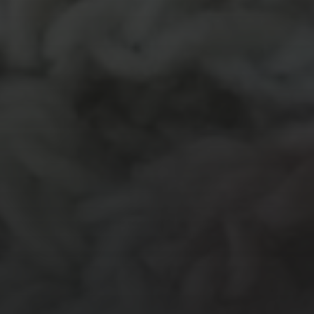
MATERIALEN
garen
evenement
kleding
hout
atelier
inkt
natuurmateriaal
kralen
knuffel
krijt
mozaiek
recycle
papier
stempel
pen
potlood
plastic
recylce
stof
verf
woonaccessoire
wol
vanalles
vilt
touw
TECHNIEKEN
Even tussendoor...
Crea-avond
Doe mee!
Groot Atelier
Haken
In opdracht
Haakles
Kantklossen
Kinderatelier
Kinderatelier op pad