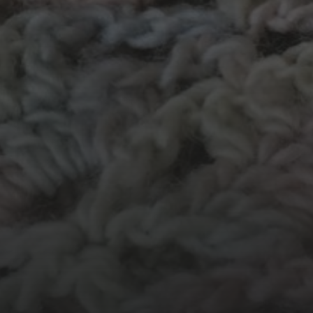
garen
evenement
kleding
hout
atelier
inkt
natuurmateriaal
kralen
knuffel
krijt
mozaiek
recycle
papier
stempel
pen
potlood
plastic
recylce
stof
verf
woonaccessoire
wol
vanalles
vilt
touw
TECHNIEKEN
Even tussendoor...
Crea-avond
Doe mee!
Groot Atelier
Haken
In opdracht
Haakles
Kantklossen
Kinderatelier
Kinderatelier op pad
Naaien
Knutselen
Kom kijken!
Les op papier
Te koop
Origami
Schilderen
Tekenen
Papierwerk
Workshop
Tunisch haken
Uncategorized