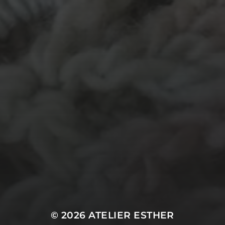
garen
evenement
kleding
hout
atelier
inkt
natuurmateriaal
kralen
knuffel
krijt
mozaiek
recycle
papier
stempel
pen
potlood
plastic
recylce
stof
verf
woonaccessoire
wol
vanalles
vilt
touw
TECHNIEKEN
Even tussendoor...
Crea-avond
Doe mee!
Groot Atelier
Haken
In opdracht
Haakles
Kantklossen
Kinderatelier
Kinderatelier op pad
Naaien
Knutselen
Kom kijken!
Les op papier
Te koop
Origami
Schilderen
Tekenen
Papierwerk
Workshop
Tunisch haken
Uncategorized
© 2026
ATELIER ESTHER