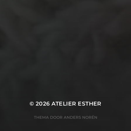
stof
verf
woonaccessoire
wol
vanalles
vilt
touw
TECHNIEKEN
Even tussendoor...
Crea-avond
Doe mee!
Groot Atelier
Haken
In opdracht
Haakles
Kantklossen
Kinderatelier
Kinderatelier op pad
Naaien
Knutselen
Kom kijken!
Les op papier
Te koop
Origami
Schilderen
Tekenen
Papierwerk
Workshop
Tunisch haken
Uncategorized
© 2026
ATELIER ESTHER
THEMA DOOR
ANDERS NORÉN