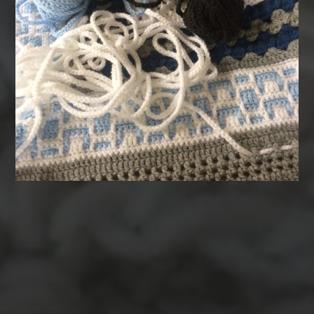
MATERIALEN
garen
evenement
kleding
hout
atelier
inkt
natuurmateriaal
kralen
knuffel
krijt
mozaiek
recycle
papier
stempel
pen
potlood
plastic
recylce