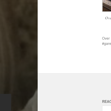
Ove
Over
gar
REAC