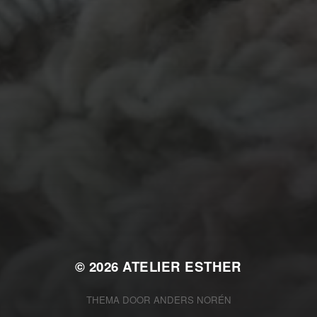
TECHNIEKE
ing
Even tuss
kralen
Crea-avond
Doe mee!
knuffel
krijt
mozaiek
recycle
Kinder
stempel
opdracht
od
recylce
Kantklossen
Naa
oire
Kom kijken!
Les op papier
Te koop
Tunisch haken
Uncat
© 2026
ATELIER ESTHER
THEMA DOOR
ANDERS NORÉN