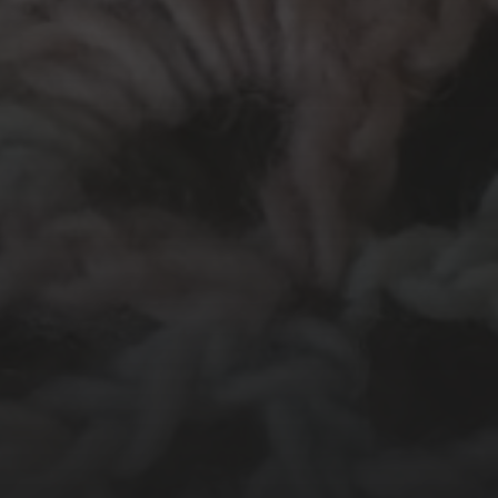
N
Haken
endoor...
In
Groot Atelier
Haakles
atelier
Knutselen
Kinderatelier op pad
ien
Origami
Schilderen
Tekenen
Papierwerk
Workshop
egorized