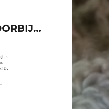
OORBIJ…
j tot
ns
nk! De