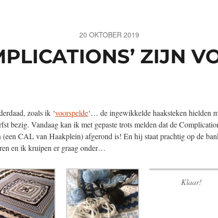
20 OKTOBER 2019
MPLICATIONS’ ZIJN V
derdaad, zoals ik ‘
voorspelde
‘… de ingewikkelde haaksteken hielden mi
rfst bezig. Vandaag kan ik met gepaste trots melden dat de Complicatio
 (een CAL van Haakplein) afgerond is! En hij staat prachtig op de ba
ren en ik kruipen er graag onder…
Klaar!