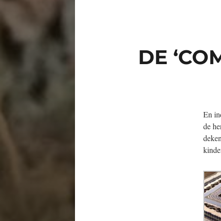
DE ‘CO
En in
de he
deken
kinde