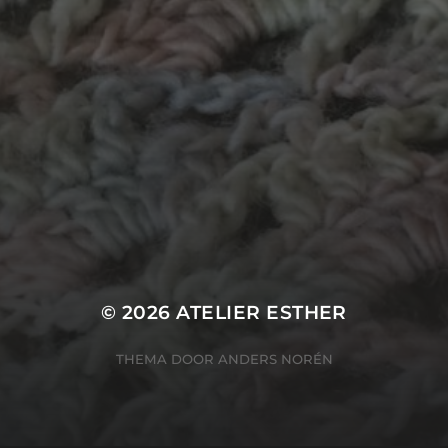
TECHNIEKE
Even t
Crea-avond
Doe mee!
kleding
inkt
kralen
knuffel
Haken
ier
In opdracht
pen
potlood
plastic
Knuts
verf
Kinderatelier op pad
wol
nalles
vilt
Naaien
Origami
Papi
Tunisch haken
Uncategorized
© 2026
ATELIER ESTHER
THEMA DOOR
ANDERS NORÉN