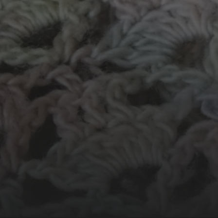
N
ussendoor...
Groot Atelier
Haakles
Kinderatelier
Kantklossen
elen
Kom kijken!
Les op papier
Te koop
Schilderen
Tekenen
erwerk
Workshop