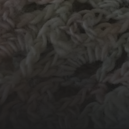
MATERIALEN
garen
evenement
hout
atelier
pap
natuurmateriaal
krijt
mozaiek
recycle
stof
stempel
va
recylce
touw
woonaccessoire