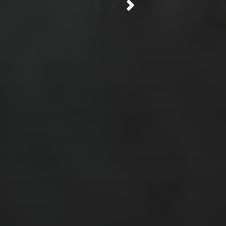
/
MATERIALEN
garen
evenement
kleding
hout
atelier
inkt
natuurmateriaal
kralen
knuffel
krijt
mozaiek
recycle
papier
stempel
pen
potlood
plastic
recylce
stof
verf
woonaccessoire
wol
vanalles
vilt
touw
TECHNIEKEN
Even tussendoor...
Crea-avond
Doe mee!
Groot Atelier
Haken
In opdracht
Haakles
Kantklossen
Kinderatelier
Kinderatelier op pad