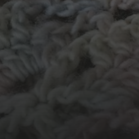
garen
evenement
kleding
hout
atelier
inkt
natuurmateriaal
kralen
knuffel
krijt
mozaiek
recycle
papier
stempel
pen
potlood
plastic
recylce
stof
verf
woonaccessoire
wol
vanalles
vilt
touw
TECHNIEKEN
Even tussendoor...
Crea-avond
Doe mee!
Groot Atelier
Haken
In opdracht
Haakles
Kantklossen
Kinderatelier
Kinderatelier op pad
Naaien
Knutselen
Kom kijken!
Les op papier
Te koop
Origami
Schilderen
Tekenen
Papierwerk
Workshop
Tunisch haken
Uncategorized