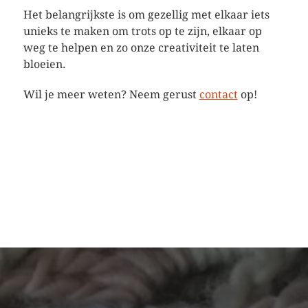
Het belangrijkste is om gezellig met elkaar iets
unieks te maken om trots op te zijn, elkaar op
weg te helpen en zo onze creativiteit te laten
bloeien.
Wil je meer weten? Neem gerust
contact
op!
Atelier Esther
werkt ook in opdracht
om juist dát
handgemaakte item te creëren dat jij graag wilt –
precies met de juiste kleuren of garens. Via dit
blog kun je zien wat ik zoal kan bieden.
We gaan samen creatief aan de slag!
MATERIALEN