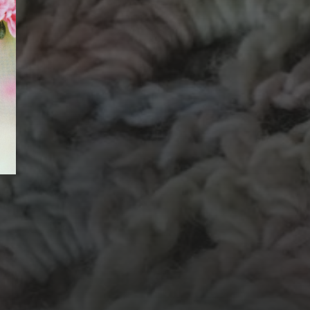
TECHNIEKEN
ing
Even tuss
kralen
Crea-avond
Doe mee!
knuffel
krijt
mozaiek
recycle
Kinder
stempel
opdracht
od
recylce
Kantklossen