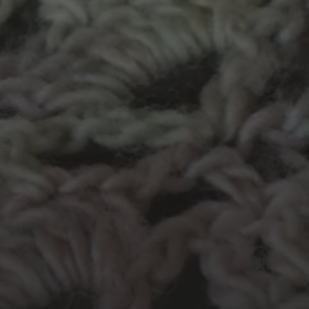
Haken
endoor...
In
Groot Atelier
Haakles
atelier
Knutselen
Kinderatelier op pad