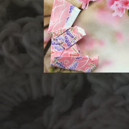
MATERIALEN
garen
evenement
kled
hout
atelier
inkt
papier
natuurmateriaal
pen
potlo
plastic