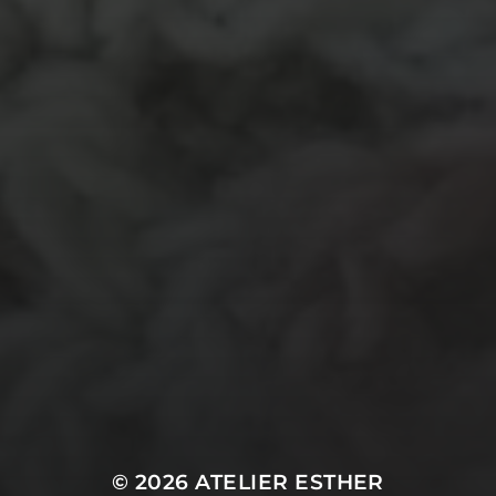
garen
evenement
kleding
hout
atelier
inkt
natuurmateriaal
kralen
knuffel
krijt
mozaiek
recycle
papier
stempel
pen
potlood
plastic
recylce
stof
verf
woonaccessoire
wol
vanalles
vilt
touw
TECHNIEKEN
Even tussendoor...
Crea-avond
Doe mee!
Groot Atelier
Haken
In opdracht
Haakles
Kantklossen
Kinderatelier
Kinderatelier op pad
Naaien
Knutselen
Kom kijken!
Les op papier
Te koop
Origami
Schilderen
Tekenen
Papierwerk
Workshop
Tunisch haken
Uncategorized
© 2026
ATELIER ESTHER