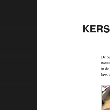
KERS
De ou
natuu
in de
kerst