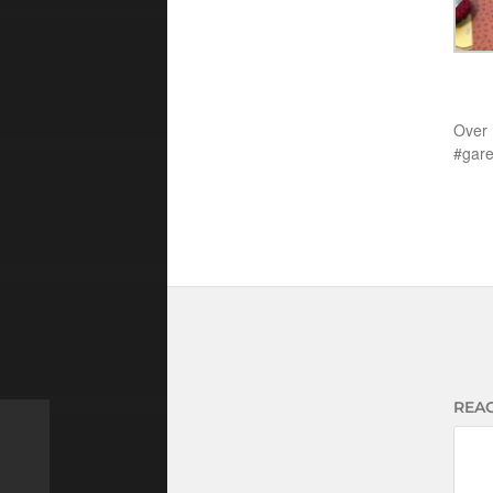
Over
gar
REAC