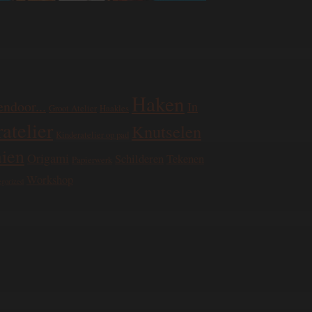
Haken
endoor...
In
Groot Atelier
Haakles
atelier
Knutselen
Kinderatelier op pad
ien
Origami
Schilderen
Tekenen
Papierwerk
Workshop
egorized