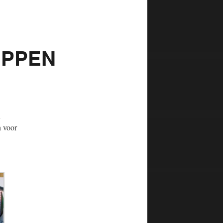
IPPEN
n
n voor