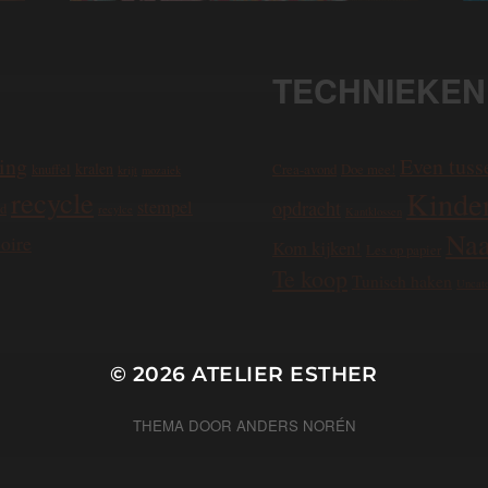
TECHNIEKEN
ing
Even tuss
kralen
Crea-avond
Doe mee!
knuffel
krijt
mozaiek
recycle
Kinder
stempel
opdracht
od
recylce
Kantklossen
Naa
oire
Kom kijken!
Les op papier
Te koop
Tunisch haken
Uncat
© 2026
ATELIER ESTHER
THEMA DOOR
ANDERS NORÉN