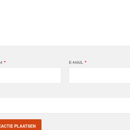
M
*
E-MAIL
*