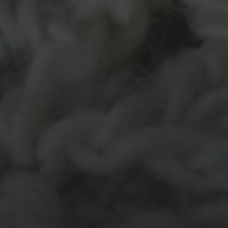
MATERIALEN
garen
evenement
kleding
hout
atelier
inkt
natuurmateriaal
kralen
knuffel
krijt
mozaiek
recycle
papier
stempel
pen
potlood
plastic
recylce
stof
verf
woonaccessoire
wol
vanalles
vilt
touw