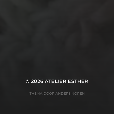
TECHNIEKEN
Even tussendoor...
Crea-avond
Doe mee!
Groot Atelier
Haken
In opdracht
Haakles
Kantklossen
Kinderatelier
Kinderatelier op pad
Naaien
Knutselen
Kom kijken!
Les op papier
Te koop
Origami
Schilderen
Tekenen
Papierwerk
Workshop
Tunisch haken
Uncategorized
© 2026
ATELIER ESTHER
THEMA DOOR
ANDERS NORÉN