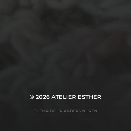
touw
TECHNIEKEN
Even tussendoor...
Crea-avond
Doe mee!
Groot Atelier
Haken
In opdracht
Haakles
Kantklossen
Kinderatelier
Kinderatelier op pad
Naaien
Knutselen
Kom kijken!
Les op papier
Te koop
Origami
Schilderen
Tekenen
Papierwerk
Workshop
Tunisch haken
Uncategorized
© 2026
ATELIER ESTHER
THEMA DOOR
ANDERS NORÉN