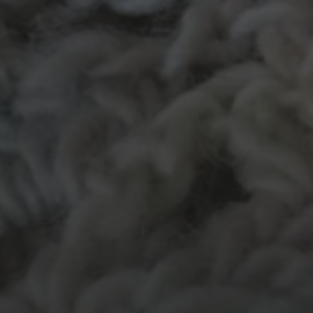
MATERIALEN
garen
evenement
kleding
hout
atelier
inkt
natuurmateriaal
kralen
knuffel
krijt
mozaiek
recycle
papier
stempel
pen
potlood
plastic
recylce
stof
verf
woonaccessoire
wol
vanalles
vilt