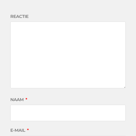
REACTIE
NAAM
*
E-MAIL
*