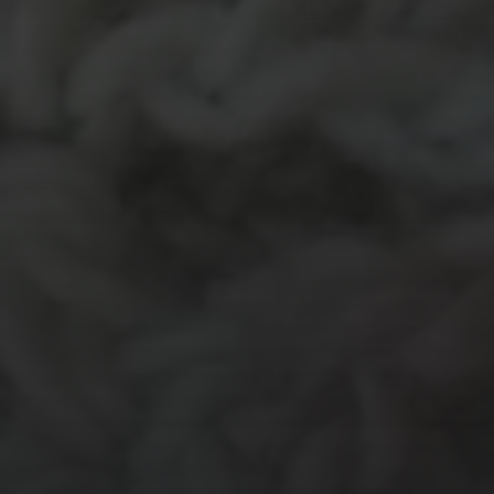
MATERIALEN
garen
evenement
kleding
hout
atelier
inkt
natuurmateriaal
kralen
knuffel
krijt
mozaiek
recycle
papier
stempel
pen
potlood
plastic
recylce
stof
verf
woonaccessoire
wol
vanalles
vilt
touw
TECHNIEKEN
Even tussendoor...
Crea-avond
Doe mee!
Groot Atelier
Haken
In opdracht
Haakles
Kantklossen