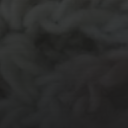
MATERIALEN
garen
evenement
kleding
hout
atelier
inkt
natuurmateriaal
kralen
knuffel
krijt
mozaiek
recycle
papier
stempel
pen
potlood
plastic
recylce
stof
verf
woonaccessoire
wol
vanalles
vilt
touw
TECHNIEKEN
Even tussendoor...
Crea-avond
Doe mee!
Groot Atelier
Haken
In opdracht
Haakles
Kantklossen
Kinderatelier
Kinderatelier op pad
Naaien
Knutselen
Kom kijken!
Les op papier
Te koop
Origami
Schilderen
Tekenen
Papierwerk
Workshop
Tunisch haken
Uncategorized