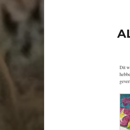
A
Dit w
hebbe
gever