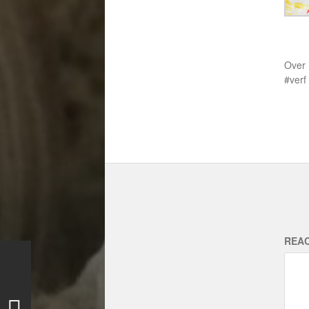
Over
verf
REAC