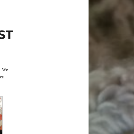
ST
n! We
oen