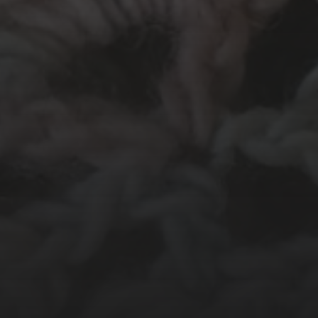
N
Haken
endoor...
In
Groot Atelier
Haakles
atelier
Knutselen
Kinderatelier op pad
ien
Origami
Schilderen
Tekenen
Papierwerk
Workshop
egorized