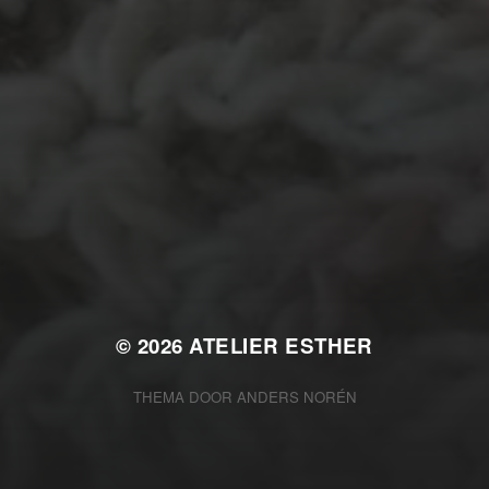
TECHNIEKE
ing
Even tuss
kralen
Crea-avond
Doe mee!
knuffel
krijt
mozaiek
recycle
Kinder
stempel
opdracht
od
recylce
Kantklossen
Naa
oire
Kom kijken!
Les op papier
Te koop
Tunisch haken
Uncat
© 2026
ATELIER ESTHER
THEMA DOOR
ANDERS NORÉN