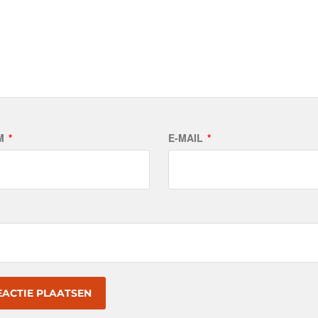
M
*
E-MAIL
*