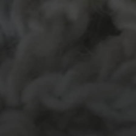
MATERIALEN
garen
evenement
kleding
hout
atelier
inkt
natuurmateriaal
kralen
knuffel
krijt
mozaiek
recycle
papier
stempel
pen
potlood
plastic
recylce