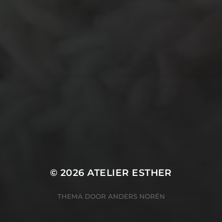
stof
verf
woonaccessoire
wol
vanalles
vilt
touw
TECHNIEKEN
Even tussendoor...
Crea-avond
Doe mee!
Groot Atelier
Haken
In opdracht
Haakles
Kantklossen
Kinderatelier
Kinderatelier op pad
Naaien
Knutselen
Kom kijken!
Les op papier
Te koop
Origami
Schilderen
Tekenen
Papierwerk
Workshop
Tunisch haken
Uncategorized
© 2026
ATELIER ESTHER
THEMA DOOR
ANDERS NORÉN