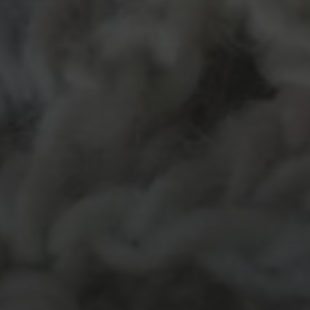
MATERIALEN
garen
evenement
kleding
hout
atelier
inkt
natuurmateriaal
kralen
knuffel
krijt
mozaiek