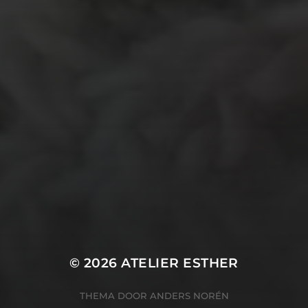
recycle
papier
stempel
pen
potlood
plastic
recylce
stof
verf
woonaccessoire
wol
vanalles
vilt
touw
TECHNIEKEN
Even tussendoor...
Crea-avond
Doe mee!
Groot Atelier
Haken
In opdracht
Haakles
Kantklossen
Kinderatelier
Kinderatelier op pad
Naaien
Knutselen
Kom kijken!
Les op papier
Te koop
Origami
Schilderen
Tekenen
Papierwerk
Workshop
Tunisch haken
Uncategorized
© 2026
ATELIER ESTHER
THEMA DOOR
ANDERS NORÉN