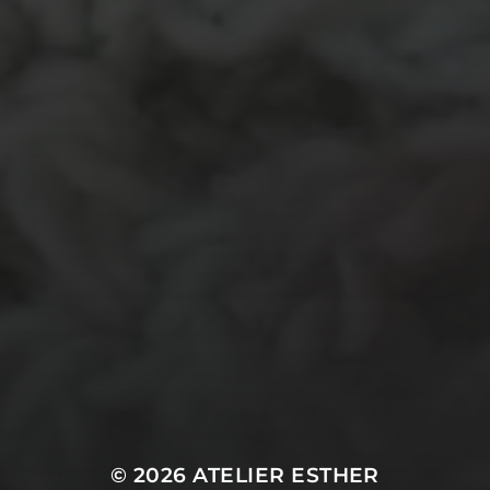
garen
evenement
kleding
hout
atelier
inkt
natuurmateriaal
kralen
knuffel
krijt
mozaiek
recycle
papier
stempel
pen
potlood
plastic
recylce
stof
verf
woonaccessoire
wol
vanalles
vilt
touw
TECHNIEKEN
Even tussendoor...
Crea-avond
Doe mee!
Groot Atelier
Haken
In opdracht
Haakles
Kantklossen
Kinderatelier
Kinderatelier op pad
Naaien
Knutselen
Kom kijken!
Les op papier
Te koop
Origami
Schilderen
Tekenen
Papierwerk
Workshop
Tunisch haken
Uncategorized
© 2026
ATELIER ESTHER