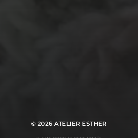
natuurmateriaal
kralen
knuffel
krijt
mozaiek
recycle
papier
stempel
pen
potlood
plastic
recylce
stof
verf
woonaccessoire
wol
vanalles
vilt
touw
TECHNIEKEN
Even tussendoor...
Crea-avond
Doe mee!
Groot Atelier
Haken
In opdracht
Haakles
Kantklossen
Kinderatelier
Kinderatelier op pad
Naaien
Knutselen
Kom kijken!
Les op papier
Te koop
Origami
Schilderen
Tekenen
Papierwerk
Workshop
Tunisch haken
Uncategorized
© 2026
ATELIER ESTHER