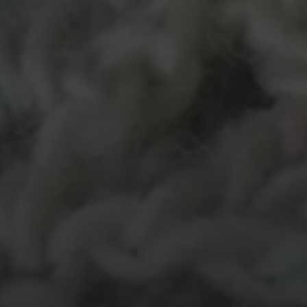
MATERIALEN
garen
evenement
kleding
hout
atelier
inkt