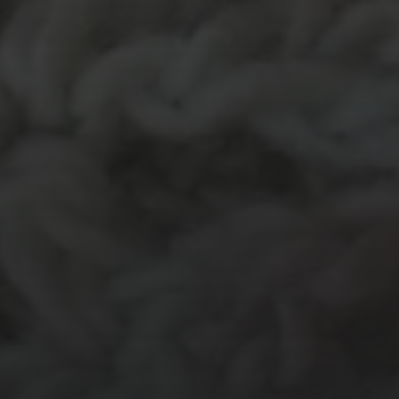
MATERIALEN
garen
evenement
kleding
hout
atelier
inkt
natuurmateriaal
kralen
knuffel
krijt
mozaiek
recycle
papier
stempel
pen
potlood
plastic
recylce
stof
verf
woonaccessoire
wol
vanalles
vilt
touw
TECHNIEKEN
Even tussendoor...
Crea-avond
Doe mee!
Groot Atelier
Haken
In opdracht
Haakles
Kantklossen
Kinderatelier
Kinderatelier op pad
Naaien
Knutselen
Kom kijken!
Les op papier