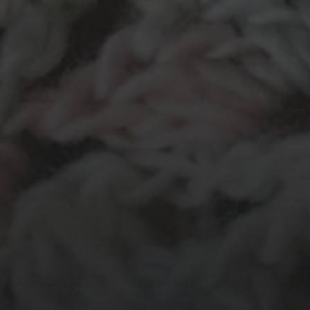
MATERIALEN
garen
evenement
hout
atelier
pap
natuurmateriaal
krijt
mozaiek
recycle
stof
stempel
va
recylce
touw
woonaccessoire