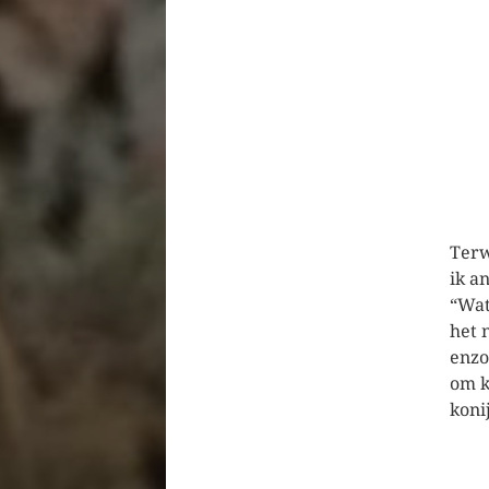
Terw
ik a
“Wat
het 
enzo
om k
konij