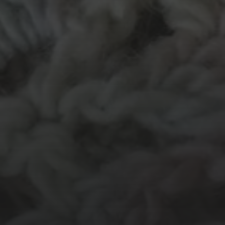
TECHNIEKE
Even t
Crea-avond
Doe mee!
kleding
inkt
kralen
knuffel
Haken
ier
In opdracht
pen
potlood
plastic
Knuts
verf
Kinderatelier op pad
wol
nalles
vilt
Naaien
Origami
Papi
Tunisch haken
Uncategorized