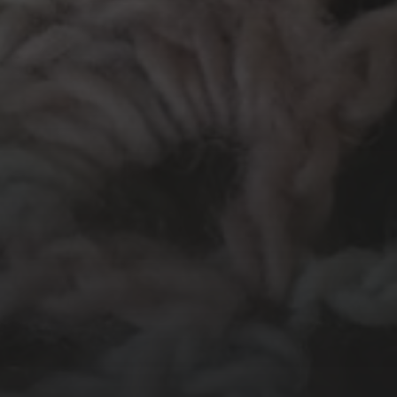
N
ussendoor...
Groot Atelier
Haakles
Kinderatelier
Kantklossen
elen
Kom kijken!
Les op papier
Te koop
Schilderen
Tekenen
erwerk
Workshop