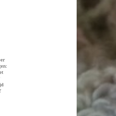
eer
gen:
et
”
jd
f