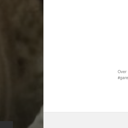
Over
gar