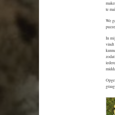
maken
te ma
We gaa
puzze
In mi
vindt
kunne
zodat
ieder
midda
Opgev
graag