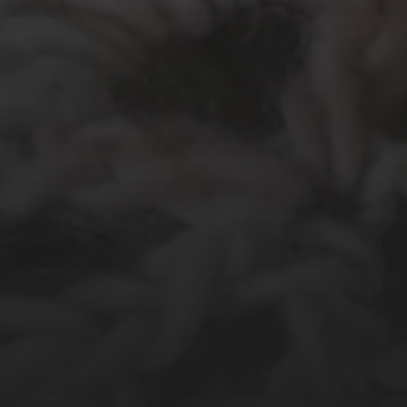
Haken
endoor...
In
Groot Atelier
Haakles
atelier
Knutselen
Kinderatelier op pad
ien
Origami
Schilderen
Tekenen
Papierwerk
Workshop
egorized