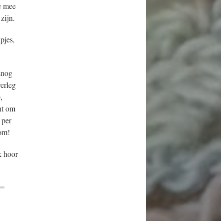
ie mee
zijn.
lpjes,
snog
verleg
,
ht om
 per
om!
k hoor