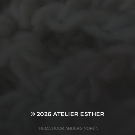
TECHNIEKEN
ing
Even tuss
kralen
Crea-avond
Doe mee!
knuffel
krijt
mozaiek
recycle
Kinder
stempel
opdracht
od
recylce
Kantklossen
Naa
oire
Kom kijken!
Les op papier
Te koop
Tunisch haken
Uncat
© 2026
ATELIER ESTHER
THEMA DOOR
ANDERS NORÉN