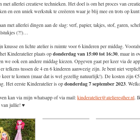
 met allerlei creatieve technieken. Het doel is om het proces van creat
ken en een uniek werkstuk te creëeren waar je blij mee en trots op kunt 
n met allerlei dingen aan de slag: verf, papier, takjes, stof, garen, sche
lstukjes (?!)…
jn knusse en lichte atelier is ruimte voor 6 kinderen per middag. Vooral
donderdag van 15:00 tot 16:30
 het Kinderatelier plaats op
, maar in o
n we ook een andere middag kiezen. Opgeven gaat per keer via de app
 er telkens tussen de 4 en 6 kinderen aanwezig zijn. Je bent niet verplic
e keer te komen (maar dat is wel gezellig natuurlijk!). De kosten zijn €5
donderdag 7 september 2023
g. Het eerste Kinderatelier is op
. Welk
en kan via mijn whatsapp of via mail:
kinderatelier@atelieresther.nl
. I
 van jullie! ♥