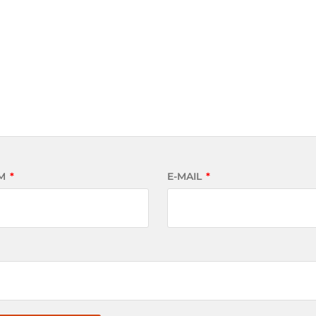
M
*
E-MAIL
*