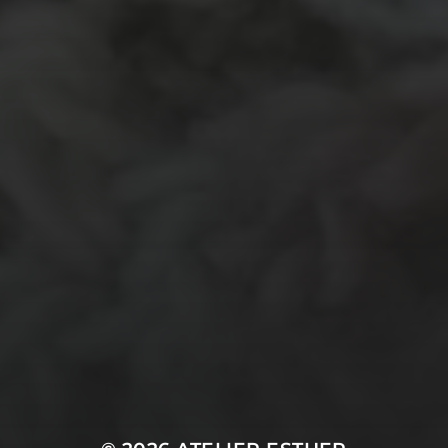
garen
evenement
kleding
hout
atelier
inkt
natuurmateriaal
kralen
knuffel
krijt
mozaiek
recycle
papier
stempel
pen
potlood
plastic
recylce
stof
verf
woonaccessoire
wol
vanalles
vilt
touw
TECHNIEKEN
Even tussendoor...
Crea-avond
Doe mee!
Groot Atelier
Haken
In opdracht
Haakles
Kantklossen
Kinderatelier
Kinderatelier op pad
Naaien
Knutselen
Kom kijken!
Les op papier
Te koop
Origami
Schilderen
Tekenen
Papierwerk
Workshop
Tunisch haken
Uncategorized