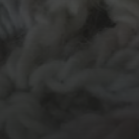
MATERIALEN
garen
evenement
kleding
hout
atelier
inkt
natuurmateriaal
kralen
knuffel
krijt
mozaiek
recycle
papier
stempel
pen
potlood
plastic
recylce
stof
verf
woonaccessoire
wol
vanalles
vilt
touw
TECHNIEKEN
Even tussendoor...
Crea-avond
Doe mee!
Groot Atelier