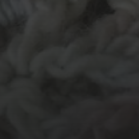
MATERIALEN
garen
evenement
kleding
hout
atelier
inkt
natuurmateriaal
kralen
knuffel
krijt
mozaiek
recycle
papier
stempel
pen
potlood
plastic
recylce
stof
verf
woonaccessoire
wol
vanalles
vilt
touw
TECHNIEKEN
Even tussendoor...
Crea-avond
Doe mee!
Groot Atelier
Haken
In opdracht
Haakles
Kantklossen
Kinderatelier