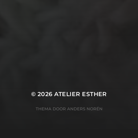
TECHNIEKEN
Even tussendoor...
Crea-avond
Doe mee!
Groot Atelier
Haken
In opdracht
Haakles
Kantklossen
Kinderatelier
Kinderatelier op pad
Naaien
Knutselen
Kom kijken!
Les op papier
Te koop
Origami
Schilderen
Tekenen
Papierwerk
Workshop
Tunisch haken
Uncategorized
© 2026
ATELIER ESTHER
THEMA DOOR
ANDERS NORÉN