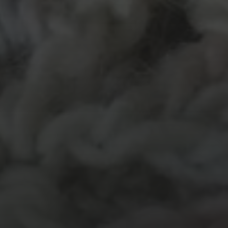
MATERIALEN
garen
evenement
kleding
hout
atelier
inkt
natuurmateriaal
kralen
knuffel
krijt
mozaiek
recycle
papier
stempel
pen
potlood
plastic
recylce
stof
verf
woonaccessoire
wol
vanalles
vilt
touw