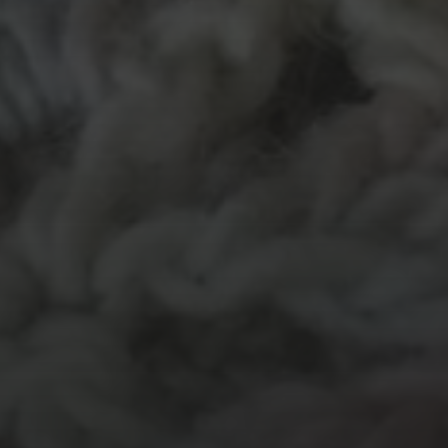
MATERIALEN
garen
evenement
kleding
hout
atelier
inkt
natuurmateriaal
kralen
knuffel
krijt
mozaiek
recycle
papier
stempel
pen
potlood
plastic
recylce
stof
verf
woonaccessoire
wol
vanalles
vilt
touw
TECHNIEKEN