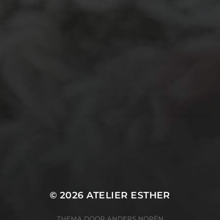
natuurmateriaal
kralen
knuffel
krijt
mozaiek
recycle
papier
stempel
pen
potlood
plastic
recylce
stof
verf
woonaccessoire
wol
vanalles
vilt
touw
TECHNIEKEN
Even tussendoor...
Crea-avond
Doe mee!
Groot Atelier
Haken
In opdracht
Haakles
Kantklossen
Kinderatelier
Kinderatelier op pad
Naaien
Knutselen
Kom kijken!
Les op papier
Te koop
Origami
Schilderen
Tekenen
Papierwerk
Workshop
Tunisch haken
Uncategorized
© 2026
ATELIER ESTHER
THEMA DOOR
ANDERS NORÉN