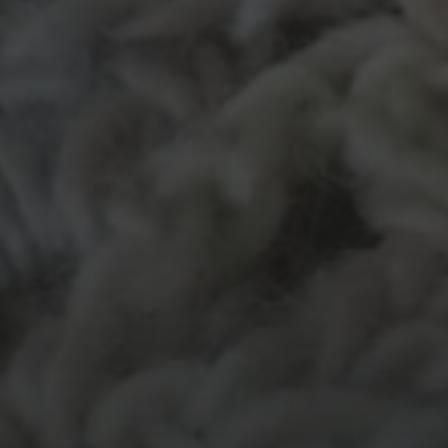
MATERIALEN
garen
evenement
kleding
hout
atelier
inkt