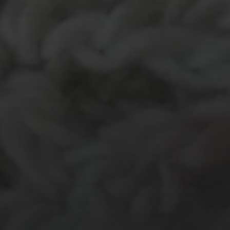
MATERIALEN
garen
evenement
kleding
hout
atelier
inkt
natuurmateriaal
kralen
knuffel
krijt
mozaiek
recycle
papier
stempel
pen
potlood
plastic
recylce
stof
verf
woonaccessoire
wol
vanalles
vilt
touw
TECHNIEKEN
Even tussendoor...
Crea-avond
Doe mee!
Groot Atelier
Haken
In opdracht
Haakles
Kantklossen
Kinderatelier
Kinderatelier op pad
Naaien
Knutselen
Kom kijken!
Les op papier
Te koop
Origami
Schilderen
Tekenen