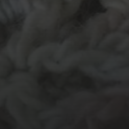
MATERIALEN
garen
evenement
kleding
hout
atelier
inkt
natuurmateriaal
kralen
knuffel
krijt
mozaiek
recycle
papier
stempel
pen
potlood
plastic
recylce
stof
verf
woonaccessoire
wol
vanalles
vilt
touw
TECHNIEKEN
Even tussendoor...
Crea-avond
Doe mee!
Groot Atelier
Haken
In opdracht
Haakles
Kantklossen
Kinderatelier
Kinderatelier op pad