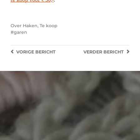
Over
Haken
,
Te koop
garen
VORIGE
BERICHT
VERDER
BERICHT