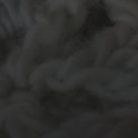
MATERIALEN
garen
evenement
kleding
hout
atelier
inkt
natuurmateriaal
kralen
knuffel
krijt
mozaiek
recycle
papier
stempel
pen
potlood
plastic
recylce
stof
verf
woonaccessoire
wol
vanalles
vilt
touw
TECHNIEKEN
Even tussendoor...
Crea-avond
Doe mee!
Groot Atelier